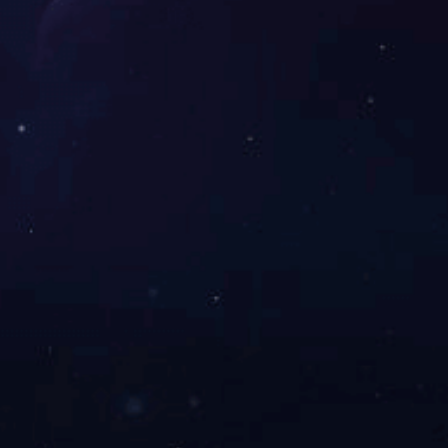
程
星空app官方登录入口
创新创优
人力资源
筑工程
企业精神
质量类
人才战略
用工程
经营理念
安全文明施工类
社会招聘
工程
企业愿景
科技创新成果类
校园招聘
修工程
团队建设
BIM技术类
培训发展
程
员工风采
其他
产业化工人