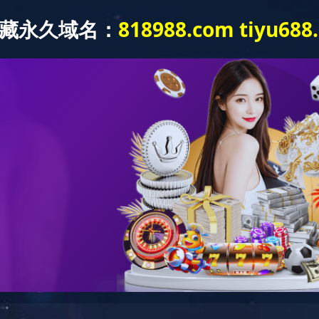
口-星空(中国)
公司要闻
精品工程
星空app官方登录
星空app官方登录入口-星空(中国
以质量求生存 以信誉求发展