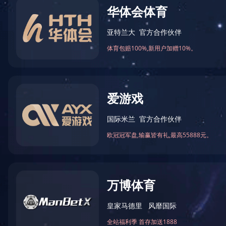
企业简介
星