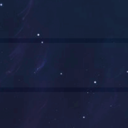
社会招聘
校园招聘
培训发展
培训发展
工综合素质，公司建立系统专业的培训体系。旨在为公司的人力