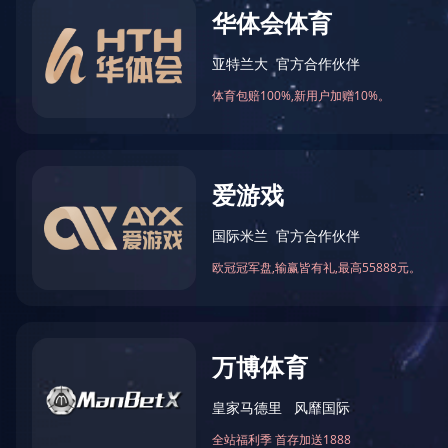
人才战略
为培养员工专业素养，提高员