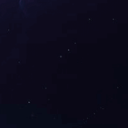
集采招标
招标公告
我要加入