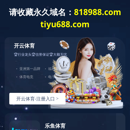
星空app官方登录入口
集采招标