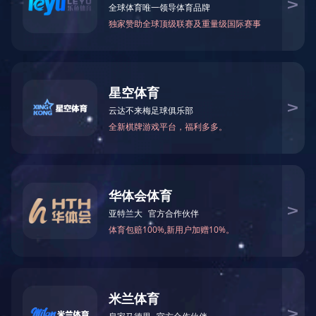
郑州市东风南路与东站南街升龙
0371-53621708（传真）
广场1号楼A座
公司邮箱
网址
kejianjs@163.com
ysakk.com