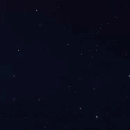
集采招标
招标公告
我要加入
郑州市郑东新区东风南路与东站南街升龙广场
0371-53621708
扫描关注公众号