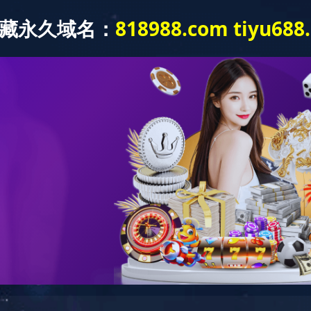
口-星空(中国)
公司要闻
精品工程
星空app官方登录
星空app官方登录入口-星空(中国
以质量求生存 以信誉求发展