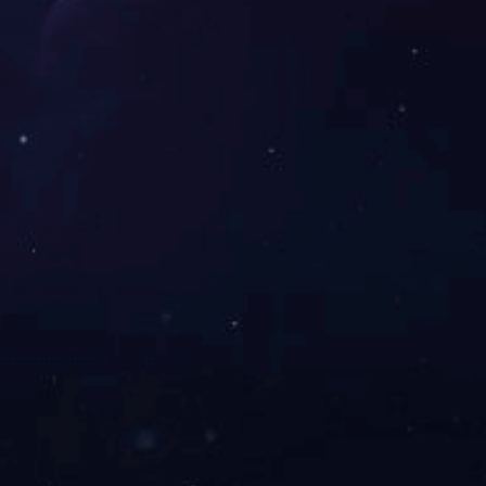
程
星空app官方登录入口
创新创优
人力资源
筑工程
企业精神
质量类
人才战略
用工程
经营理念
安全文明施工类
社会招聘
工程
企业愿景
科技创新成果类
校园招聘
修工程
团队建设
BIM技术类
培训发展
程
员工风采
其他
产业化工人