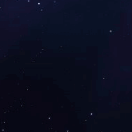
星空app官方登录入口-星空(中国)
公司要闻
精品工
企业简介
房屋建
企业荣誉
市政公
组织架构
钢结构
大事记
装饰装
企业视频
安装工