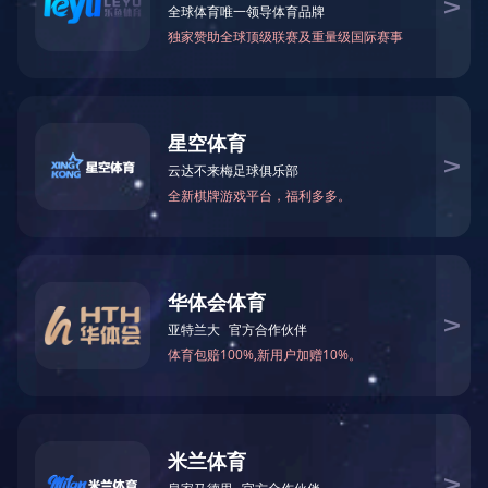
上一篇
下一篇
TOP