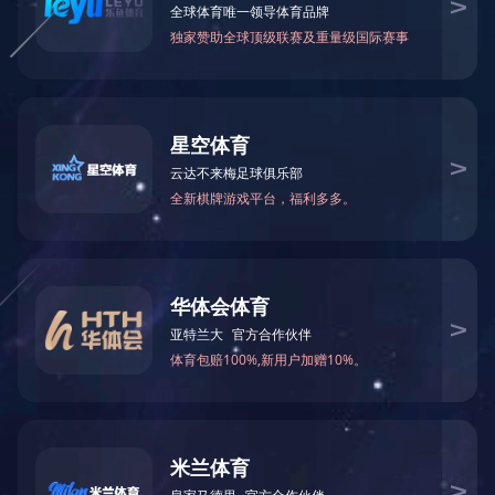
上一篇
下一篇