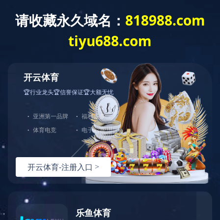
星空app官方登录入口
星空app官方登录入口-星空(中国)
恒大绿洲项目A10地块17号、18号、19号楼及地
下车库工程荣获“2018~2019年度中国建设工程鲁
班奖（国家优质工程）”
星空app官方登录入口-星空(中国) ：2020-03-23 15:32:17
／
浏