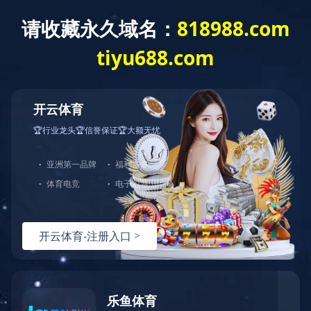
星空app官方登录入口
星空app官方登录入口-星空(中国)
2017年质量管理先进企业
星空app官方登录入口-星空(中国) ：2019-09-03 10:41:55
／
浏
览：
2846