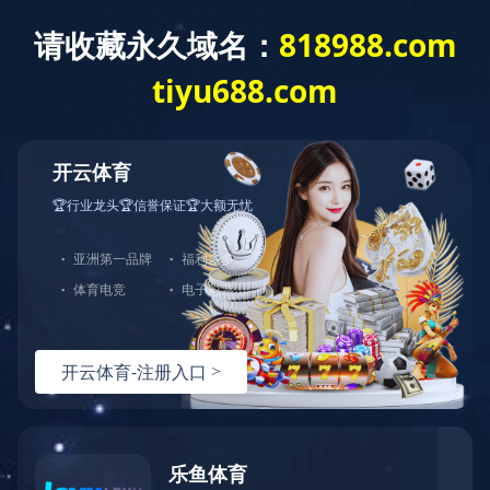
星空app官方登录入口
创新创优
河南省建筑工程质量标准化示范工地-海马公园
B2地块二期
星空app官方登录入口-星空(中国) ：2025-03-11 14:52:36
／
浏
览：
1227