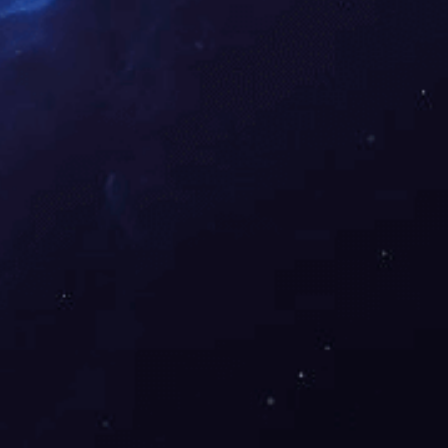
返回列表
下一篇