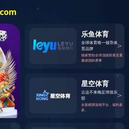
入口
创新创优
人力资源
集采招标
联系我们
星空app官方登录入口