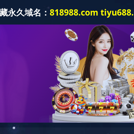
口-星空(中国)
公司要闻
精品工程
星空app官方登录
创新创优
积极推广应用建筑前沿技术，创新能力日益突出