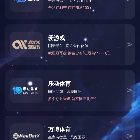
上一篇
下一篇
TOP
版权所有：星空app官方登录入口-星空(中国)
营业执照信
息公示
技术维护：
米兰体育-米兰（中国）
leyu乐鱼在线官网-乐鱼(中国)
开云网页
版-kaiyun开云(中国)
米兰平台-米兰（中国）一站式服务平台
拼
搏在线官网入口-拼搏(中国)
九游体育app-九游（中国）
Milan官
方网站-Milan.com
米兰官方网站-米兰(中国)
米兰体育中国官方网