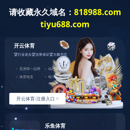
星空app官方登录入口
精品工程
南街村电缆厂1#、2#工业厂房
星空app官方登录入口-星空(中国) ：2019-10-09 09:52:37
／
浏
览：
6461