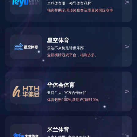
上一篇
下一篇
TOP