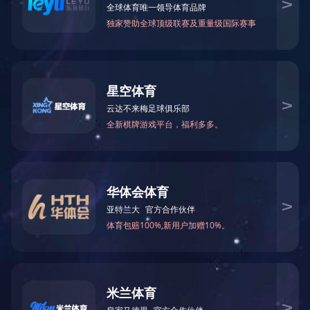
上一篇
下一篇