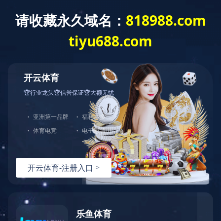
星空app官方登录入口
创新创优
河南省工程建设质量管理小组活动成果-信阳师
范学院淮河校区三期外墙QC小组
星空app官方登录入口-星空(中国) ：2025-03-11 15:21:20
／
浏
览：
1195