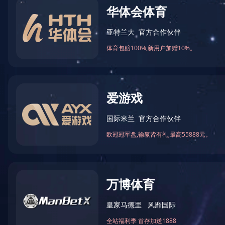
质量类
河南省
星