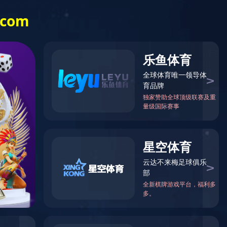
入口
创新创优
人力资源
集采招标
联系我们
星空app官方登录入口