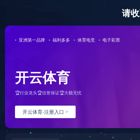
星空app官方登录入口
星空app官方登录入