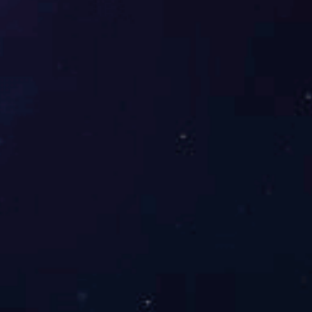
TOP
程
星空app官方登录入口
创新创优
人力资源
筑工程
企业精神
质量类
人才战略