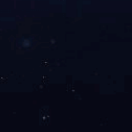
用工程
经营理念
安全文明施工类
社会招聘
工程
企业愿景
科技创新成果类
校园招聘
修工程
团队建设
BIM技术类
培训发展
程
员工风采
其他
产业化工人
：星空app官方登录入口-星空(中国)
营业执照信息公示
技