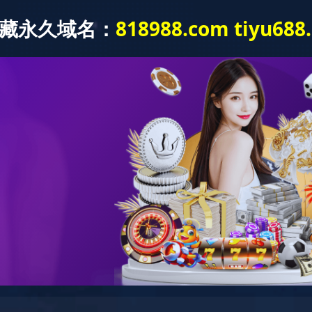
口-星空(中国)
公司要闻
精品工程
星空app官方登录
公司要闻
关注科建新闻，掌握前沿资讯